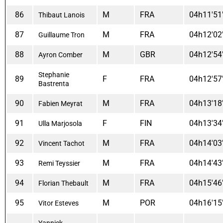
86
M
FRA
04h11'51
Thibaut Lanois
87
M
FRA
04h12'02
Guillaume Tron
88
M
GBR
04h12'54
Ayron Comber
Stephanie
89
F
FRA
04h12'57
Bastrenta
90
M
FRA
04h13'18
Fabien Meyrat
91
F
FIN
04h13'34
Ulla Marjosola
92
M
FRA
04h14'03
Vincent Tachot
93
M
FRA
04h14'43
Remi Teyssier
94
M
FRA
04h15'46
Florian Thebault
95
M
POR
04h16'15
Vitor Esteves
Yannick