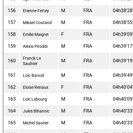
156
M
FRA
04h38'28
Etienne Fertey
157
M
FRA
04h38'55
Mikael Coutand
158
F
FRA
04h39'09
Emilie Maigret
159
M
FRA
04h39'17
Alexis Piroddi
Franck Le
160
M
FRA
04h39'19
Saulnier
161
M
FRA
04h39'49
Loïc Bancel
162
F
FRA
04h40'04
Eloise Renaux
163
M
FRA
04h40'09
Loïc Lebourg
164
M
FRA
04h40'33
Jules Bihannic
165
M
FRA
04h40'33
Michel Sautier