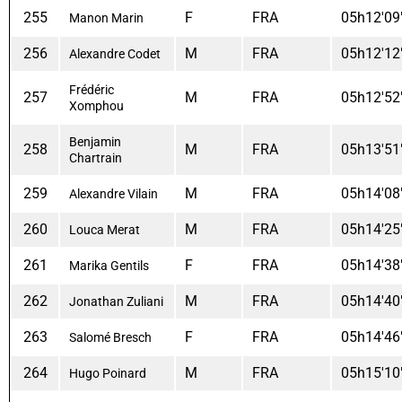
255
F
FRA
05h12'09
Manon Marin
256
M
FRA
05h12'12
Alexandre Codet
Frédéric
257
M
FRA
05h12'52
Xomphou
Benjamin
258
M
FRA
05h13'51
Chartrain
259
M
FRA
05h14'08
Alexandre Vilain
260
M
FRA
05h14'25
Louca Merat
261
F
FRA
05h14'38
Marika Gentils
262
M
FRA
05h14'40
Jonathan Zuliani
263
F
FRA
05h14'46
Salomé Bresch
264
M
FRA
05h15'10
Hugo Poinard