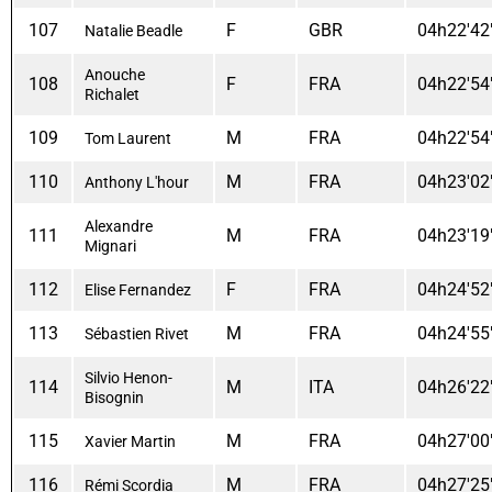
107
F
GBR
04h22'42
Natalie Beadle
Anouche
108
F
FRA
04h22'54
Richalet
109
M
FRA
04h22'54
Tom Laurent
110
M
FRA
04h23'02
Anthony L'hour
Alexandre
111
M
FRA
04h23'19
Mignari
112
F
FRA
04h24'52
Elise Fernandez
113
M
FRA
04h24'55
Sébastien Rivet
Silvio Henon-
114
M
ITA
04h26'22
Bisognin
115
M
FRA
04h27'00
Xavier Martin
116
M
FRA
04h27'25
Rémi Scordia