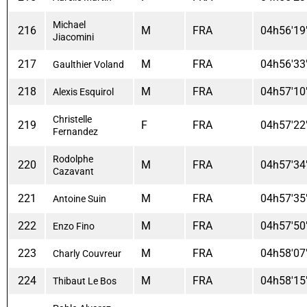
Michael
216
M
FRA
04h56'19
Jiacomini
217
M
FRA
04h56'33
Gaulthier Voland
218
M
FRA
04h57'10
Alexis Esquirol
Christelle
219
F
FRA
04h57'22
Fernandez
Rodolphe
220
M
FRA
04h57'34
Cazavant
221
M
FRA
04h57'35
Antoine Suin
222
M
FRA
04h57'50
Enzo Fino
223
M
FRA
04h58'07
Charly Couvreur
224
M
FRA
04h58'15
Thibaut Le Bos