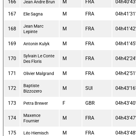
166
M
FRA
04h40'43
Jean Andre Brun
167
M
FRA
04h41'31
Elie Sagna
Jean Marc
168
M
FRA
04h41'42
Lepinte
169
M
FRA
04h41'45
Antonin Kulyk
Sylvain Le Conte
170
M
FRA
04h42'24
Des Floris
171
M
FRA
04h42'51
Olivier Malgrand
Baptiste
172
M
SUI
04h43'16
Bizzozero
173
F
GBR
04h43'40
Petra Brewer
Maxence
174
M
FRA
04h43'47
Fournier
175
M
FRA
04h43'48
Léo Hiemisch