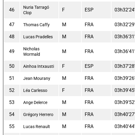
Nuria Tarragó
46
F
ESP
03h32'24
Clop
47
M
FRA
03h32'29
Thomas Caffy
48
M
FRA
03h36'31
Lucas Pradelles
Nicholas
49
M
FRA
03h36'41
Wormald
50
F
ESP
03h37'28
Ainhoa Intxausti
51
M
FRA
03h39'26
Jean Mourany
52
F
FRA
03h39'45
Léa Carlesso
53
M
FRA
03h39'52
Ange Delerce
54
M
FRA
03h40'27
Grégory Herrero
55
M
FRA
03h40'44
Lucas Renault