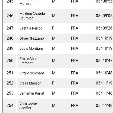
245
M
FRA
05h08'55
Moreau
Maxime Chabrier
246
M
FRA
05h09'05
Journiac
247
F
FRA
05h09'26
Laetitia Perrot
248
M
FRA
05h10'19
Olivier Gazzano
249
M
FRA
05h10'19
Louis Montigny
Pierre-Alain
250
M
FRA
05h10'47
Fremont
251
M
FRA
05h10'48
Virgile Guichard
252
F
FRA
05h11'19
Claire Masson
253
M
FRA
05h11'46
Benjamin Pariat
Christophe
254
M
FRA
05h11'48
Scoffier