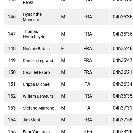
Perez
Hyacinthe
146
M
FRA
04h35'36
Moncere
Thomas
147
M
FRA
04h35'36
Hontebeyrie
148
F
FRA
04h35'46
Noémie Bataille
149
M
FRA
04h35'47
Damien Legrand
150
M
FRA
04h36'21
Cécil Del Fabro
151
M
ITA
04h36'34
Crippa Michael
152
M
FRA
04h36'35
William Demeurs
153
M
ITA
04h37'31
Stefano Marrone
154
M
FRA
04h37'58
Jim Moni
155
M
GER
04h38'26
Egor Yudintsev