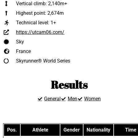
Vertical climb: 2,140m+
Highest point: 2,674m
Technical level:
1+
https://utcam06.com/
Sky
France
Skyrunner® World Series
Results
General
Men
Women
Pos.
Athlete
Gender
Nationality
Time