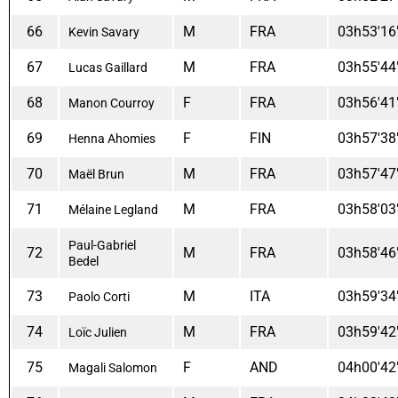
66
M
FRA
03h53'16
Kevin Savary
67
M
FRA
03h55'44
Lucas Gaillard
68
F
FRA
03h56'41
Manon Courroy
69
F
FIN
03h57'38
Henna Ahomies
70
M
FRA
03h57'47
Maël Brun
71
M
FRA
03h58'03
Mélaine Legland
Paul-Gabriel
72
M
FRA
03h58'46
Bedel
73
M
ITA
03h59'34
Paolo Corti
74
M
FRA
03h59'42
Loïc Julien
75
F
AND
04h00'42
Magali Salomon