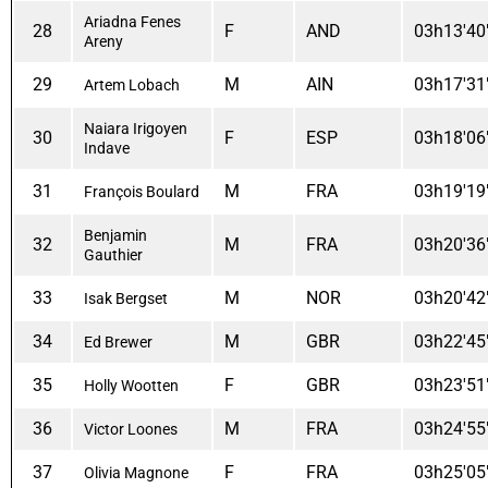
Ariadna Fenes
28
F
AND
03h13'40
Areny
29
M
AIN
03h17'31
Artem Lobach
Naiara Irigoyen
30
F
ESP
03h18'06
Indave
31
M
FRA
03h19'19
François Boulard
Benjamin
32
M
FRA
03h20'36
Gauthier
33
M
NOR
03h20'42
Isak Bergset
34
M
GBR
03h22'45
Ed Brewer
35
F
GBR
03h23'51
Holly Wootten
36
M
FRA
03h24'55
Victor Loones
37
F
FRA
03h25'05
Olivia Magnone