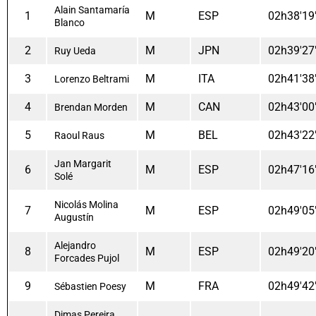
Alain Santamaría
1
M
ESP
02h38'19
Blanco
2
M
JPN
02h39'27
Ruy Ueda
3
M
ITA
02h41'38
Lorenzo Beltrami
4
M
CAN
02h43'00
Brendan Morden
5
M
BEL
02h43'22
Raoul Raus
Jan Margarit
6
M
ESP
02h47'16
Solé
Nicolás Molina
7
M
ESP
02h49'05
Augustín
Alejandro
8
M
ESP
02h49'20
Forcades Pujol
9
M
FRA
02h49'42
Sébastien Poesy
Dimas Pereira