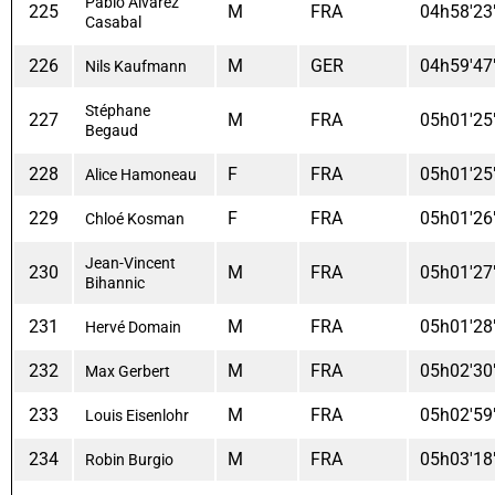
Pablo Alvarez
225
M
FRA
04h58'23
Casabal
226
M
GER
04h59'47
Nils Kaufmann
Stéphane
227
M
FRA
05h01'25
Begaud
228
F
FRA
05h01'25
Alice Hamoneau
229
F
FRA
05h01'26
Chloé Kosman
Jean-Vincent
230
M
FRA
05h01'27
Bihannic
231
M
FRA
05h01'28
Hervé Domain
232
M
FRA
05h02'30
Max Gerbert
233
M
FRA
05h02'59
Louis Eisenlohr
234
M
FRA
05h03'18
Robin Burgio