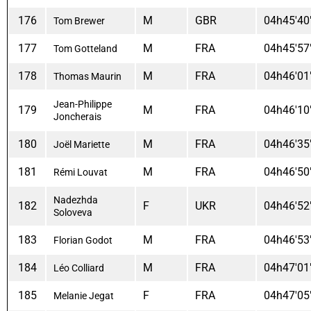
176
M
GBR
04h45'40
Tom Brewer
177
M
FRA
04h45'57
Tom Gotteland
178
M
FRA
04h46'01
Thomas Maurin
Jean-Philippe
179
M
FRA
04h46'10
Joncherais
180
M
FRA
04h46'35
Joël Mariette
181
M
FRA
04h46'50
Rémi Louvat
Nadezhda
182
F
UKR
04h46'52
Soloveva
183
M
FRA
04h46'53
Florian Godot
184
M
FRA
04h47'01
Léo Colliard
185
F
FRA
04h47'05
Melanie Jegat