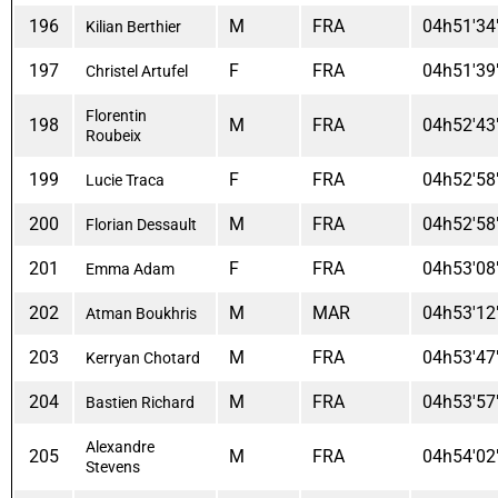
196
M
FRA
04h51'34
Kilian Berthier
197
F
FRA
04h51'39
Christel Artufel
Florentin
198
M
FRA
04h52'43
Roubeix
199
F
FRA
04h52'58
Lucie Traca
200
M
FRA
04h52'58
Florian Dessault
201
F
FRA
04h53'08
Emma Adam
202
M
MAR
04h53'12
Atman Boukhris
203
M
FRA
04h53'47
Kerryan Chotard
204
M
FRA
04h53'57
Bastien Richard
Alexandre
205
M
FRA
04h54'02
Stevens