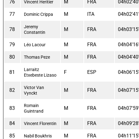
76
M
FRA
04h02'40
Vincent Heritier
77
M
ITA
04h02'41
Dominic Crippa
Jeremy
78
M
FRA
04h03'15
Constantin
79
M
FRA
04h04'16
Léo Lacour
80
M
FRA
04h04'40
Thomas Peze
Larraitz
81
F
ESP
04h06'15
Etxebeste Lizaso
Victor Van
82
M
FRA
04h07'15
Vynckt
Romain
83
M
FRA
04h07'59
Guintrand
84
M
FRA
04h09'28
Vincent Florentin
85
M
FRA
04h11'15
Nabil Boukhris