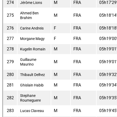
274
M
FRA
05h17'29
Jérôme Lions
Ahmed Ben
275
M
FRA
05h18'14
Brahim
276
F
FRA
05h18'18
Carine Andreis
277
F
FRA
05h19'00
Morgane Magy
278
M
FRA
05h19'01
Kugelin Romain
Guillaume
279
M
FRA
05h19'01
Maurino
280
M
FRA
05h19'32
Thibault Delhez
281
M
FRA
05h19'34
Ghislain Habib
Stephane
282
M
FRA
05h19'35
Roumeguere
283
M
FRA
05h19'45
Lucas Claveau