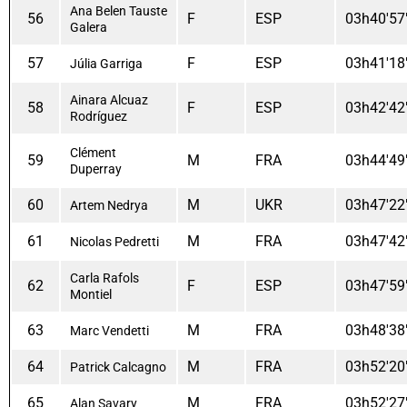
Ana Belen Tauste
56
F
ESP
03h40'57
Galera
57
F
ESP
03h41'18
Júlia Garriga
Ainara Alcuaz
58
F
ESP
03h42'42
Rodríguez
Clément
59
M
FRA
03h44'49
Duperray
60
M
UKR
03h47'22
Artem Nedrya
61
M
FRA
03h47'42
Nicolas Pedretti
Carla Rafols
62
F
ESP
03h47'59
Montiel
63
M
FRA
03h48'38
Marc Vendetti
64
M
FRA
03h52'20
Patrick Calcagno
65
M
FRA
03h52'27
Alan Savary