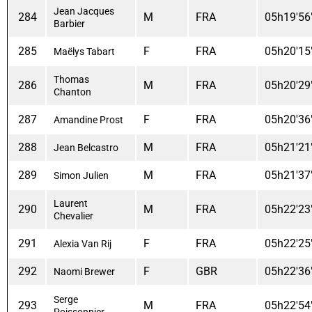
Jean Jacques
284
M
FRA
05h19'56
Barbier
285
F
FRA
05h20'15
Maëlys Tabart
Thomas
286
M
FRA
05h20'29
Chanton
287
F
FRA
05h20'36
Amandine Prost
288
M
FRA
05h21'21
Jean Belcastro
289
M
FRA
05h21'37
Simon Julien
Laurent
290
M
FRA
05h22'23
Chevalier
291
F
FRA
05h22'25
Alexia Van Rij
292
F
GBR
05h22'36
Naomi Brewer
Serge
293
M
FRA
05h22'54
Poissonnier