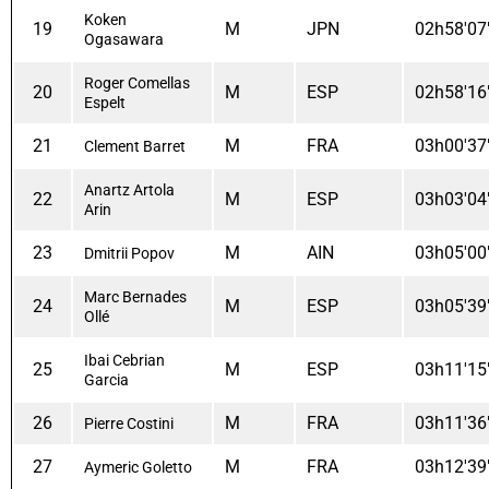
Koken
19
M
JPN
02h58'07
Ogasawara
Roger Comellas
20
M
ESP
02h58'16
Espelt
21
M
FRA
03h00'37
Clement Barret
Anartz Artola
22
M
ESP
03h03'04
Arin
23
M
AIN
03h05'00
Dmitrii Popov
Marc Bernades
24
M
ESP
03h05'39
Ollé
Ibai Cebrian
25
M
ESP
03h11'15
Garcia
26
M
FRA
03h11'36
Pierre Costini
27
M
FRA
03h12'39
Aymeric Goletto