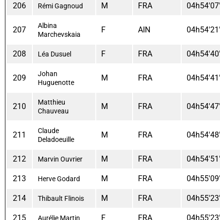
206
M
FRA
04h54'07
Rémi Gagnoud
Albina
207
F
AIN
04h54'21
Marchevskaia
208
F
FRA
04h54'40
Léa Dusuel
Johan
209
M
FRA
04h54'41
Huguenotte
Matthieu
210
M
FRA
04h54'47
Chauveau
Claude
211
M
FRA
04h54'48
Deladoeuille
212
M
FRA
04h54'51
Marvin Ouvrier
213
M
FRA
04h55'09
Herve Godard
214
M
FRA
04h55'23
Thibault Flinois
215
F
FRA
04h55'23
Aurélie Martin