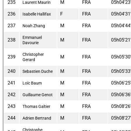
235
M
FRA
05h04'23
Laurent Maurin
236
F
FRA
05h04'31
Isabelle Hallifax
237
M
FRA
05h04'44
Noah Zhang
Emmanuel
238
M
FRA
05h05'21
Davourie
Christopher
239
M
FRA
05h05'30
Gerard
240
M
FRA
05h05'33
Sebastien Duche
241
M
FRA
05h06'25
Loïc Baum
242
M
FRA
05h06'36
Guillaume Genot
243
M
FRA
05h08'26
Thomas Galtier
244
M
FRA
05h08'27
Adrien Bertrand
Christophe