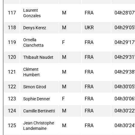
Laurent
117
M
FRA
04h28'07
Gonzales
118
M
UKR
04h29'05
Denys Kerez
Ornella
119
F
FRA
04h29'17
Cianchetta
120
M
FRA
04h29'31
Thibault Naudet
Clément
121
M
FRA
04h29'38
Humbert
122
M
FRA
04h30'05
Simon Girod
123
F
FRA
04h30'06
Sophie Denner
124
M
FRA
04h30'22
Camille Bertinetti
Jean Christophe
125
M
FRA
04h30'24
Landemaine