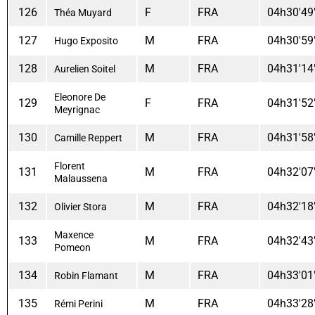
126
F
FRA
04h30'49
Théa Muyard
127
M
FRA
04h30'59
Hugo Exposito
128
M
FRA
04h31'14
Aurelien Soitel
Eleonore De
129
F
FRA
04h31'52
Meyrignac
130
M
FRA
04h31'58
Camille Reppert
Florent
131
M
FRA
04h32'07
Malaussena
132
M
FRA
04h32'18
Olivier Stora
Maxence
133
M
FRA
04h32'43
Pomeon
134
M
FRA
04h33'01
Robin Flamant
135
M
FRA
04h33'28
Rémi Perini