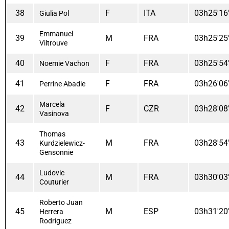
38
F
ITA
03h25'16
Giulia Pol
Emmanuel
39
M
FRA
03h25'25
Viltrouve
40
F
FRA
03h25'54
Noemie Vachon
41
F
FRA
03h26'06
Perrine Abadie
Marcela
42
F
CZR
03h28'08
Vasinova
Thomas
43
M
FRA
03h28'54
Kurdzielewicz-
Gensonnie
Ludovic
44
M
FRA
03h30'03
Couturier
Roberto Juan
45
M
ESP
03h31'20
Herrera
Rodríguez