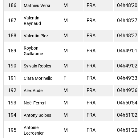
186
M
FRA
04h48'20
Mathieu Versi
Valentin
187
M
FRA
04h48'27
Raynaud
188
M
FRA
04h48'37
Valentin Plez
Roybon
189
M
FRA
04h49'01
Guillaume
190
M
FRA
04h49'02
Sylvain Robles
191
F
FRA
04h49'33
Clara Morinello
192
M
FRA
04h49'36
Alex Aude
193
M
FRA
04h50'54
Noël Ferreri
194
M
FRA
04h51'02
Antony Solbes
Antoine
195
M
FRA
04h51'20
Lecrosnier