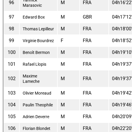
96
M
FRA
04h16'22
Marasovic
97
M
GBR
04h17'12
Edward Box
98
M
FRA
04h18'00
Thomas Lepilleur
99
F
FRA
04h18'52
Virginie Bourdrez
100
M
FRA
04h19'10
Benoît Bermon
101
M
FRA
04h19'37
Rafael Llopis
Maxime
102
M
FRA
04h19'37
Lameche
103
M
FRA
04h19'42
Olivier Moreaud
104
M
FRA
04h19'46
Paulin Theophile
105
M
FRA
04h20'09
Adrien Deverre
106
M
FRA
04h22'20
Florian Blondet