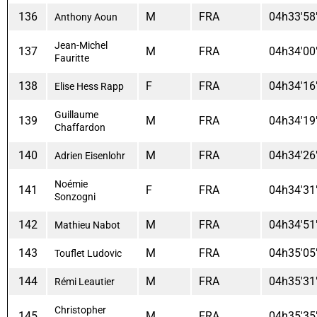
136
M
FRA
04h33'58
Anthony Aoun
Jean-Michel
137
M
FRA
04h34'00
Fauritte
138
F
FRA
04h34'16
Elise Hess Rapp
Guillaume
139
M
FRA
04h34'19
Chaffardon
140
M
FRA
04h34'26
Adrien Eisenlohr
Noémie
141
F
FRA
04h34'31
Sonzogni
142
M
FRA
04h34'51
Mathieu Nabot
143
M
FRA
04h35'05
Touflet Ludovic
144
M
FRA
04h35'31
Rémi Leautier
Christopher
145
M
FRA
04h35'35