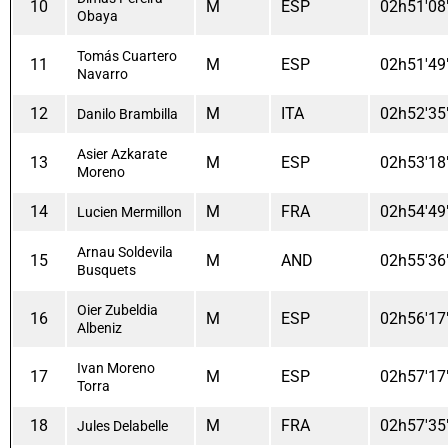
10
M
ESP
02h51'08
Obaya
Tomás Cuartero
11
M
ESP
02h51'49
Navarro
12
M
ITA
02h52'35
Danilo Brambilla
Asier Azkarate
13
M
ESP
02h53'18
Moreno
14
M
FRA
02h54'49
Lucien Mermillon
Arnau Soldevila
15
M
AND
02h55'36
Busquets
Oier Zubeldia
16
M
ESP
02h56'17
Albeniz
Ivan Moreno
17
M
ESP
02h57'17
Torra
18
M
FRA
02h57'35
Jules Delabelle