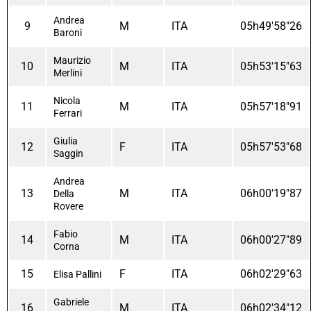
Andrea
9
M
ITA
05h49'58"26
Baroni
Maurizio
10
M
ITA
05h53'15"63
Merlini
Nicola
11
M
ITA
05h57'18"91
Ferrari
Giulia
12
F
ITA
05h57'53"68
Saggin
Andrea
13
M
ITA
06h00'19"87
Della
Rovere
Fabio
14
M
ITA
06h00'27"89
Corna
15
F
ITA
06h02'29"63
Elisa Pallini
Gabriele
16
M
ITA
06h02'34"12