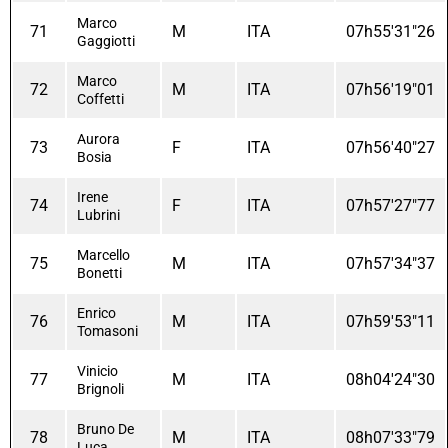
Marco
71
M
ITA
07h55'31"26
Gaggiotti
Marco
72
M
ITA
07h56'19"01
Coffetti
Aurora
73
F
ITA
07h56'40"27
Bosia
Irene
74
F
ITA
07h57'27"77
Lubrini
Marcello
75
M
ITA
07h57'34"37
Bonetti
Enrico
76
M
ITA
07h59'53"11
Tomasoni
Vinicio
77
M
ITA
08h04'24"30
Brignoli
Bruno De
78
M
ITA
08h07'33"79
Luca