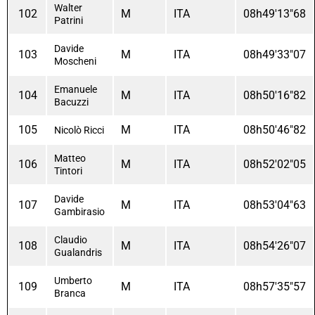
Walter
102
M
ITA
08h49'13"68
Patrini
Davide
103
M
ITA
08h49'33"07
Moscheni
Emanuele
104
M
ITA
08h50'16"82
Bacuzzi
105
M
ITA
08h50'46"82
Nicolò Ricci
Matteo
106
M
ITA
08h52'02"05
Tintori
Davide
107
M
ITA
08h53'04"63
Gambirasio
Claudio
108
M
ITA
08h54'26"07
Gualandris
Umberto
109
M
ITA
08h57'35"57
Branca