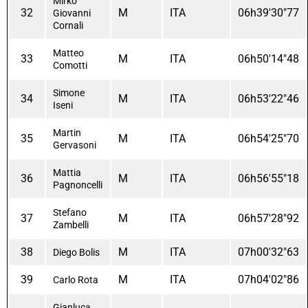
Mirko
32
M
ITA
06h39'30"77
Giovanni
Cornali
Matteo
33
M
ITA
06h50'14"48
Comotti
Simone
34
M
ITA
06h53'22"46
Iseni
Martin
35
M
ITA
06h54'25"70
Gervasoni
Mattia
36
M
ITA
06h56'55"18
Pagnoncelli
Stefano
37
M
ITA
06h57'28"92
Zambelli
38
M
ITA
07h00'32"63
Diego Bolis
39
M
ITA
07h04'02"86
Carlo Rota
Gianluca