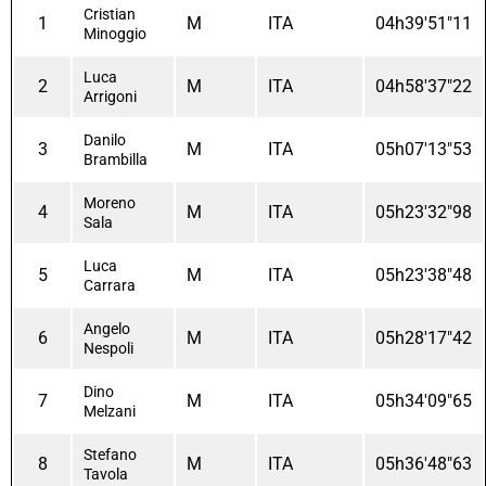
Cristian
1
M
ITA
04h39'51"11
Minoggio
Luca
2
M
ITA
04h58'37"22
Arrigoni
Danilo
3
M
ITA
05h07'13"53
Brambilla
Moreno
4
M
ITA
05h23'32"98
Sala
Luca
5
M
ITA
05h23'38"48
Carrara
Angelo
6
M
ITA
05h28'17"42
Nespoli
Dino
7
M
ITA
05h34'09"65
Melzani
Stefano
8
M
ITA
05h36'48"63
Tavola