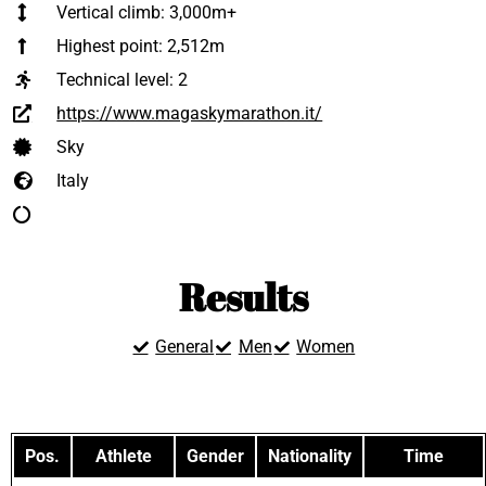
Vertical climb: 3,000m+
Highest point: 2,512m
Technical level:
2
https://www.magaskymarathon.it/
Sky
Italy
Results
General
Men
Women
Pos.
Athlete
Gender
Nationality
Time