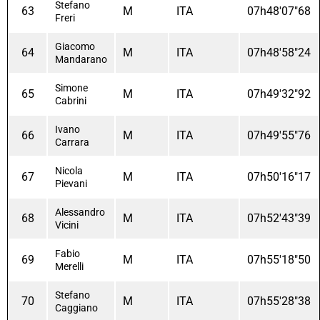
Stefano
63
M
ITA
07h48'07"68
Freri
Giacomo
64
M
ITA
07h48'58"24
Mandarano
Simone
65
M
ITA
07h49'32"92
Cabrini
Ivano
66
M
ITA
07h49'55"76
Carrara
Nicola
67
M
ITA
07h50'16"17
Pievani
Alessandro
68
M
ITA
07h52'43"39
Vicini
Fabio
69
M
ITA
07h55'18"50
Merelli
Stefano
70
M
ITA
07h55'28"38
Caggiano