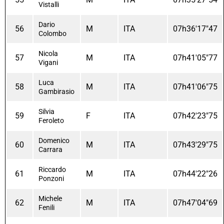
Vistalli
Dario
56
M
ITA
07h36'17"47
Colombo
Nicola
57
M
ITA
07h41'05"77
Vigani
Luca
58
M
ITA
07h41'06"75
Gambirasio
Silvia
59
F
ITA
07h42'23"75
Feroleto
Domenico
60
M
ITA
07h43'29"75
Carrara
Riccardo
61
M
ITA
07h44'22"26
Ponzoni
Michele
62
M
ITA
07h47'04"69
Fenili