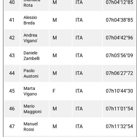
40
M
ITA
07h04'12"85
Rota
Alessio
41
M
ITA
07h04'38"85
Breda
Andrea
42
M
ITA
07h04'42"96
Vigano'
Daniele
43
M
ITA
07h05'56"09
Zambelli
Paolo
44
M
ITA
07h06'27"72
Austoni
Marta
45
F
ITA
07h10'44"30
Vigano
Mario
46
M
ITA
07h11'01"54
Maggioni
Manuel
47
M
ITA
07h11'32"54
Rossi