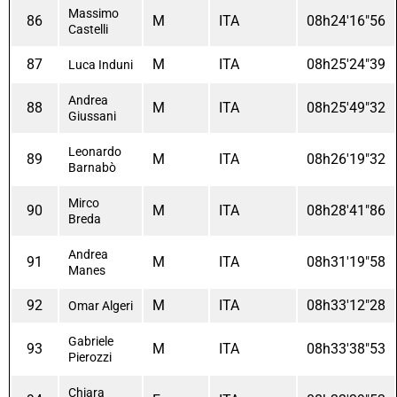
Massimo
86
M
ITA
08h24'16"56
Castelli
87
M
ITA
08h25'24"39
Luca Induni
Andrea
88
M
ITA
08h25'49"32
Giussani
Leonardo
89
M
ITA
08h26'19"32
Barnabò
Mirco
90
M
ITA
08h28'41"86
Breda
Andrea
91
M
ITA
08h31'19"58
Manes
92
M
ITA
08h33'12"28
Omar Algeri
Gabriele
93
M
ITA
08h33'38"53
Pierozzi
Chiara