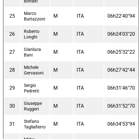
Bonaiti
Marco
25
M
ITA
06h22'40"94
Buttazzoni
Roberto
26
M
ITA
06h24'03"20
Longhi
Gianluca
27
M
ITA
06h25'32"22
Bani
Michele
28
M
ITA
06h27'42"44
Gervasoni
Sergio
29
M
ITA
06h31'46"70
Pedretti
Giuseppe
30
M
ITA
06h31'52"70
Ruggeri
Stefano
31
M
ITA
06h34'53"94
Tagliafierro