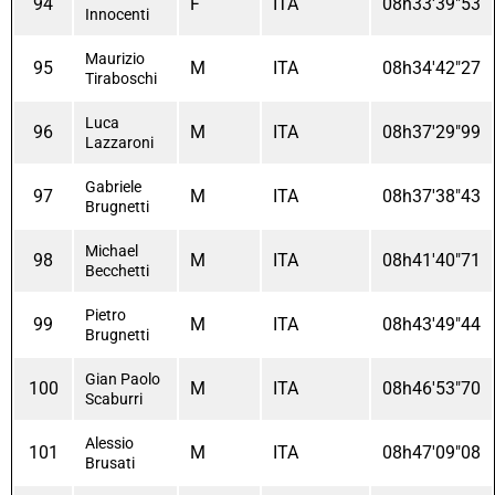
94
F
ITA
08h33'39"53
Innocenti
Maurizio
95
M
ITA
08h34'42"27
Tiraboschi
Luca
96
M
ITA
08h37'29"99
Lazzaroni
Gabriele
97
M
ITA
08h37'38"43
Brugnetti
Michael
98
M
ITA
08h41'40"71
Becchetti
Pietro
99
M
ITA
08h43'49"44
Brugnetti
Gian Paolo
100
M
ITA
08h46'53"70
Scaburri
Alessio
101
M
ITA
08h47'09"08
Brusati