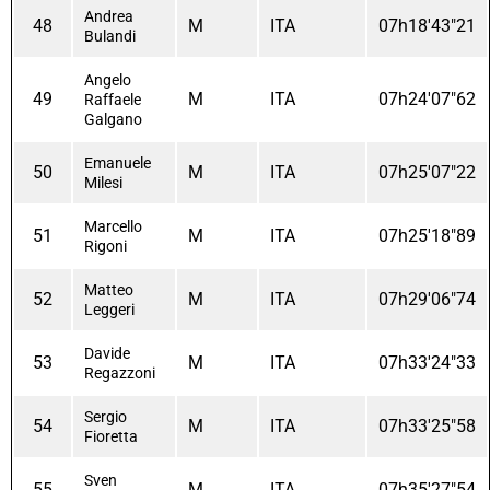
Andrea
48
M
ITA
07h18'43"21
Bulandi
Angelo
49
M
ITA
07h24'07"62
Raffaele
Galgano
Emanuele
50
M
ITA
07h25'07"22
Milesi
Marcello
51
M
ITA
07h25'18"89
Rigoni
Matteo
52
M
ITA
07h29'06"74
Leggeri
Davide
53
M
ITA
07h33'24"33
Regazzoni
Sergio
54
M
ITA
07h33'25"58
Fioretta
Sven
55
M
ITA
07h35'27"54