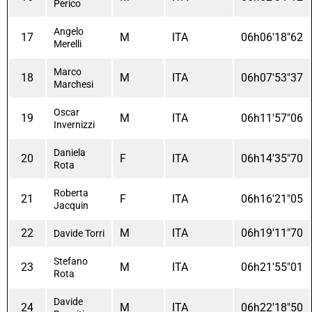
Perico
Angelo
17
M
ITA
06h06'18"62
Merelli
Marco
18
M
ITA
06h07'53"37
Marchesi
Oscar
19
M
ITA
06h11'57"06
Invernizzi
Daniela
20
F
ITA
06h14'35"70
Rota
Roberta
21
F
ITA
06h16'21"05
Jacquin
22
M
ITA
06h19'11"70
Davide Torri
Stefano
23
M
ITA
06h21'55"01
Rota
Davide
24
M
ITA
06h22'18"50