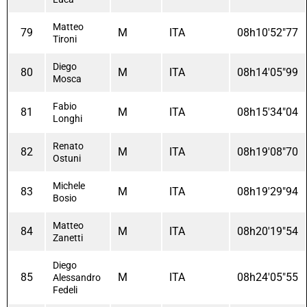
Matteo
79
M
ITA
08h10'52"77
Tironi
Diego
80
M
ITA
08h14'05"99
Mosca
Fabio
81
M
ITA
08h15'34"04
Longhi
Renato
82
M
ITA
08h19'08"70
Ostuni
Michele
83
M
ITA
08h19'29"94
Bosio
Matteo
84
M
ITA
08h20'19"54
Zanetti
Diego
85
M
ITA
08h24'05"55
Alessandro
Fedeli