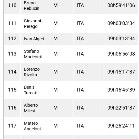
Bruno
110
M
ITA
08h59'41"06
Rebucini
Giovanni
111
M
ITA
09h03'03"34
Perego
112
M
ITA
09h03'13"84
Ivan Algeri
Stefano
113
M
ITA
09h06'56"08
Mariconti
Lorenzo
114
M
ITA
09h15'17"87
Rivolta
Denis
115
M
ITA
09h16'45"39
Turcati
Alberto
116
M
ITA
09h22'51"87
Milesi
Matteo
117
M
ITA
09h26'24"11
Angeloni