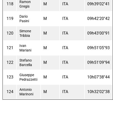
Ramon
118
M
ITA
09h39'02"41
Gregis
Dario
119
M
ITA
09h42'20"42
Pasini
Simone
120
M
ITA
09h43'00"91
Tribbia
Ivan
121
M
ITA
09h51'05"93
Mariani
Stefano
122
M
ITA
09h51'09"94
Barcella
Giuseppe
123
M
ITA
10h07'38"44
Pedrazzetti
Antonio
124
M
ITA
10h32'02"38
Marinoni