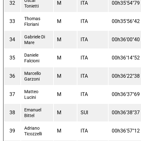
Oscar
32
M
ITA
00h35'54"79
Tonietti
Thomas
33
M
ITA
00h35'56"42
Floriani
Gabriele Di
34
M
ITA
00h36'00"40
Mare
Daniele
35
M
ITA
00h36'14"52
Falcioni
Marcello
36
M
ITA
00h36'22"38
Garzoni
Matteo
37
M
ITA
00h36'37"69
Lucini
Emanuel
38
M
SUI
00h36'38"37
Bittel
Adriano
39
M
ITA
00h36'57"12
Ticozzelli