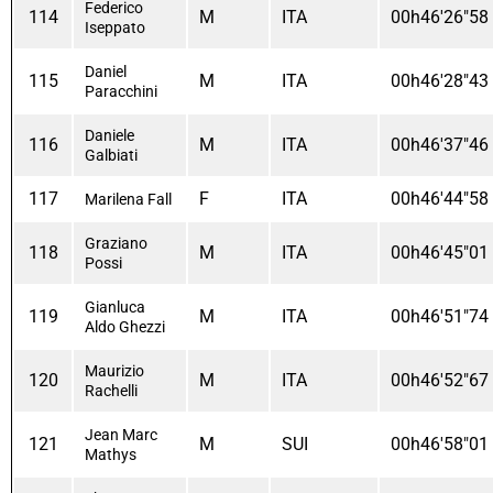
Federico
114
M
ITA
00h46'26"58
Iseppato
Daniel
115
M
ITA
00h46'28"43
Paracchini
Daniele
116
M
ITA
00h46'37"46
Galbiati
117
F
ITA
00h46'44"58
Marilena Fall
Graziano
118
M
ITA
00h46'45"01
Possi
Gianluca
119
M
ITA
00h46'51"74
Aldo Ghezzi
Maurizio
120
M
ITA
00h46'52"67
Rachelli
Jean Marc
121
M
SUI
00h46'58"01
Mathys