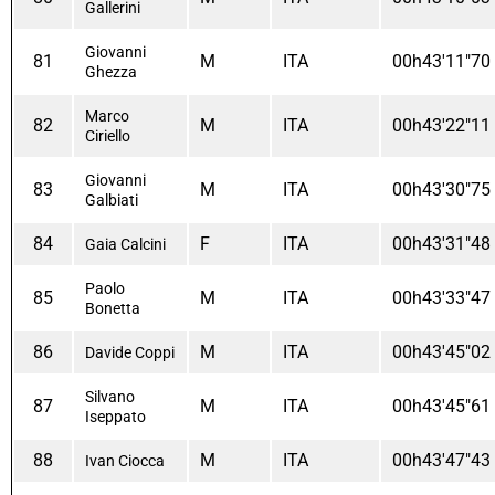
Gallerini
Giovanni
81
M
ITA
00h43'11"70
Ghezza
Marco
82
M
ITA
00h43'22"11
Ciriello
Giovanni
83
M
ITA
00h43'30"75
Galbiati
84
F
ITA
00h43'31"48
Gaia Calcini
Paolo
85
M
ITA
00h43'33"47
Bonetta
86
M
ITA
00h43'45"02
Davide Coppi
Silvano
87
M
ITA
00h43'45"61
Iseppato
88
M
ITA
00h43'47"43
Ivan Ciocca