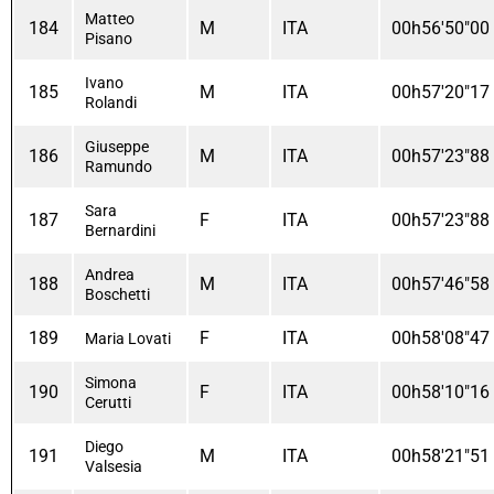
Matteo
184
M
ITA
00h56'50"00
Pisano
Ivano
185
M
ITA
00h57'20"17
Rolandi
Giuseppe
186
M
ITA
00h57'23"88
Ramundo
Sara
187
F
ITA
00h57'23"88
Bernardini
Andrea
188
M
ITA
00h57'46"58
Boschetti
189
F
ITA
00h58'08"47
Maria Lovati
Simona
190
F
ITA
00h58'10"16
Cerutti
Diego
191
M
ITA
00h58'21"51
Valsesia