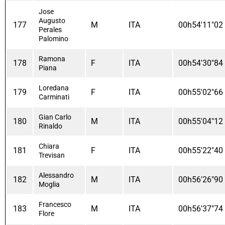
Jose
Augusto
177
M
ITA
00h54'11"02
Perales
Palomino
Ramona
178
F
ITA
00h54'30"84
Piana
Loredana
179
F
ITA
00h55'02"66
Carminati
Gian Carlo
180
M
ITA
00h55'04"12
Rinaldo
Chiara
181
F
ITA
00h55'22"40
Trevisan
Alessandro
182
M
ITA
00h56'26"90
Moglia
Francesco
183
M
ITA
00h56'37"74
Flore