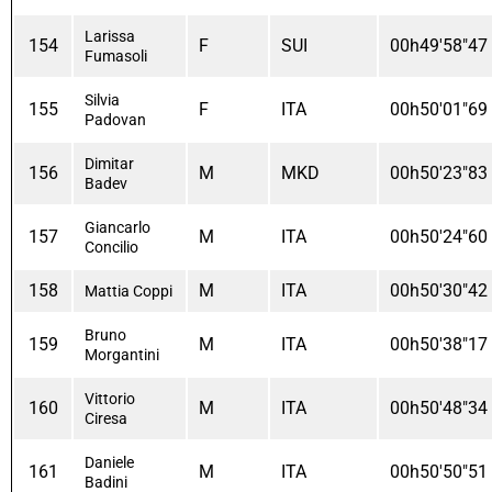
Larissa
154
F
SUI
00h49'58"47
Fumasoli
Silvia
155
F
ITA
00h50'01"69
Padovan
Dimitar
156
M
MKD
00h50'23"83
Badev
Giancarlo
157
M
ITA
00h50'24"60
Concilio
158
M
ITA
00h50'30"42
Mattia Coppi
Bruno
159
M
ITA
00h50'38"17
Morgantini
Vittorio
160
M
ITA
00h50'48"34
Ciresa
Daniele
161
M
ITA
00h50'50"51
Badini