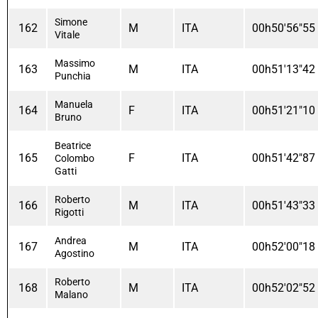
Simone
162
M
ITA
00h50'56"55
Vitale
Massimo
163
M
ITA
00h51'13"42
Punchia
Manuela
164
F
ITA
00h51'21"10
Bruno
Beatrice
165
F
ITA
00h51'42"87
Colombo
Gatti
Roberto
166
M
ITA
00h51'43"33
Rigotti
Andrea
167
M
ITA
00h52'00"18
Agostino
Roberto
168
M
ITA
00h52'02"52
Malano