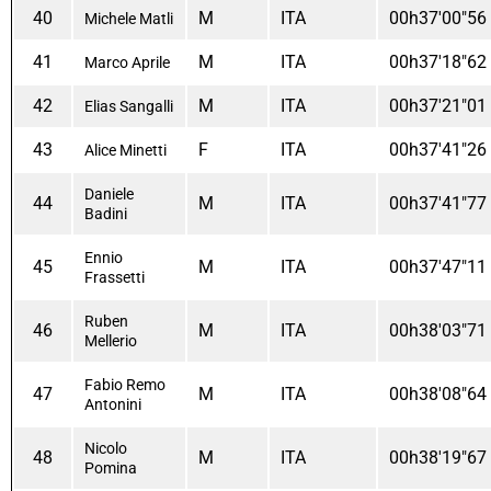
40
M
ITA
00h37'00"56
Michele Matli
41
M
ITA
00h37'18"62
Marco Aprile
42
M
ITA
00h37'21"01
Elias Sangalli
43
F
ITA
00h37'41"26
Alice Minetti
Daniele
44
M
ITA
00h37'41"77
Badini
Ennio
45
M
ITA
00h37'47"11
Frassetti
Ruben
46
M
ITA
00h38'03"71
Mellerio
Fabio Remo
47
M
ITA
00h38'08"64
Antonini
Nicolo
48
M
ITA
00h38'19"67
Pomina