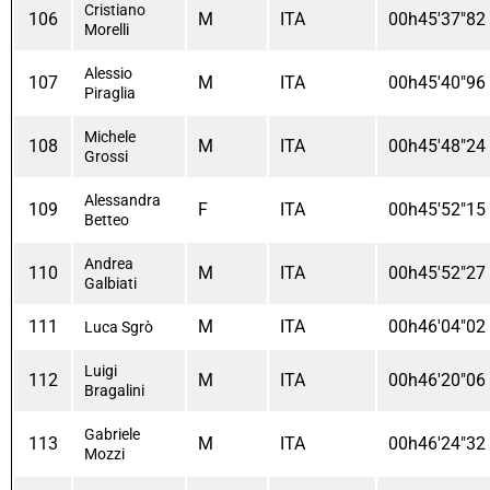
Cristiano
106
M
ITA
00h45'37"82
Morelli
Alessio
107
M
ITA
00h45'40"96
Piraglia
Michele
108
M
ITA
00h45'48"24
Grossi
Alessandra
109
F
ITA
00h45'52"15
Betteo
Andrea
110
M
ITA
00h45'52"27
Galbiati
111
M
ITA
00h46'04"02
Luca Sgrò
Luigi
112
M
ITA
00h46'20"06
Bragalini
Gabriele
113
M
ITA
00h46'24"32
Mozzi