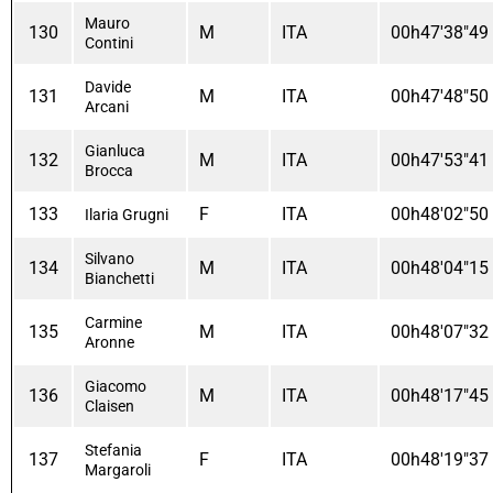
Mauro
130
M
ITA
00h47'38"49
Contini
Davide
131
M
ITA
00h47'48"50
Arcani
Gianluca
132
M
ITA
00h47'53"41
Brocca
133
F
ITA
00h48'02"50
Ilaria Grugni
Silvano
134
M
ITA
00h48'04"15
Bianchetti
Carmine
135
M
ITA
00h48'07"32
Aronne
Giacomo
136
M
ITA
00h48'17"45
Claisen
Stefania
137
F
ITA
00h48'19"37
Margaroli