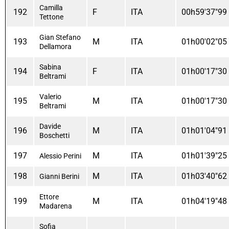
Camilla
192
F
ITA
00h59'37"99
Tettone
Gian Stefano
193
M
ITA
01h00'02"05
Dellamora
Sabina
194
F
ITA
01h00'17"30
Beltrami
Valerio
195
M
ITA
01h00'17"30
Beltrami
Davide
196
M
ITA
01h01'04"91
Boschetti
197
M
ITA
01h01'39"25
Alessio Perini
198
M
ITA
01h03'40"62
Gianni Berini
Ettore
199
M
ITA
01h04'19"48
Madarena
Sofia