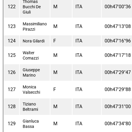
Thomas
122
M
ITA
00h47'00"36
Bucchi De
Giuli
Massimiliano
123
M
ITA
00h47'13"08
Pirazzi
124
F
ITA
00h47'16"96
Nora Gilardi
Walter
125
M
ITA
00h47'17"18
Comazzi
Giuseppe
126
M
ITA
00h47'29"47
Marino
Monica
127
F
ITA
00h47'29"88
Valsecchi
Tiziano
128
M
ITA
00h47'31"00
Beltrami
Gianluca
129
M
ITA
00h47'34"80
Bassa