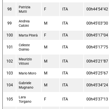
Patrizia
98
F
ITA
00h44'54"42
Mutti
Andrea
99
M
ITA
00h45'03"30
Calcini
100
F
ITA
00h45'17"04
Marta Piterà
Celeste
101
M
ITA
00h45'17"75
Osimio
Maurizio
102
M
ITA
00h45'21"87
Vittoni
103
M
ITA
00h45'25"67
Mario Moro
Gabriele
104
M
ITA
00h45'34"24
Mugnano
Lara
105
F
ITA
00h45'37"13
Torgano