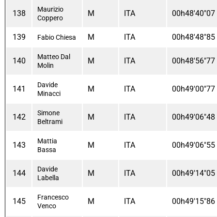
Maurizio
138
M
ITA
00h48'40"07
Coppero
139
M
ITA
00h48'48"85
Fabio Chiesa
Matteo Dal
140
M
ITA
00h48'56"77
Molin
Davide
141
M
ITA
00h49'00"77
Minacci
Simone
142
M
ITA
00h49'06"48
Beltrami
Mattia
143
M
ITA
00h49'06"55
Bassa
Davide
144
M
ITA
00h49'14"05
Labella
Francesco
145
M
ITA
00h49'15"86
Venco