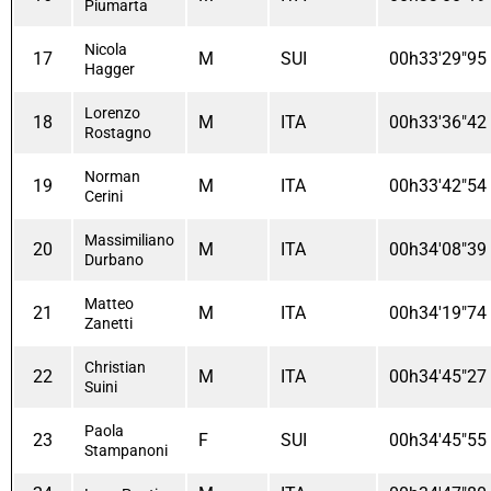
Piumarta
Nicola
17
M
SUI
00h33'29"95
Hagger
Lorenzo
18
M
ITA
00h33'36"42
Rostagno
Norman
19
M
ITA
00h33'42"54
Cerini
Massimiliano
20
M
ITA
00h34'08"39
Durbano
Matteo
21
M
ITA
00h34'19"74
Zanetti
Christian
22
M
ITA
00h34'45"27
Suini
Paola
23
F
SUI
00h34'45"55
Stampanoni