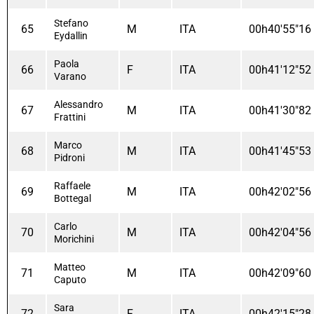
Stefano
65
M
ITA
00h40'55"16
Eydallin
Paola
66
F
ITA
00h41'12"52
Varano
Alessandro
67
M
ITA
00h41'30"82
Frattini
Marco
68
M
ITA
00h41'45"53
Pidroni
Raffaele
69
M
ITA
00h42'02"56
Bottegal
Carlo
70
M
ITA
00h42'04"56
Morichini
Matteo
71
M
ITA
00h42'09"60
Caputo
Sara
72
F
ITA
00h42'15"28