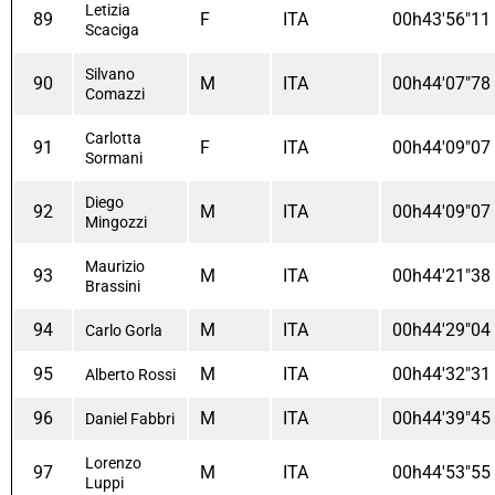
Letizia
89
F
ITA
00h43'56"11
Scaciga
Silvano
90
M
ITA
00h44'07"78
Comazzi
Carlotta
91
F
ITA
00h44'09"07
Sormani
Diego
92
M
ITA
00h44'09"07
Mingozzi
Maurizio
93
M
ITA
00h44'21"38
Brassini
94
M
ITA
00h44'29"04
Carlo Gorla
95
M
ITA
00h44'32"31
Alberto Rossi
96
M
ITA
00h44'39"45
Daniel Fabbri
Lorenzo
97
M
ITA
00h44'53"55
Luppi