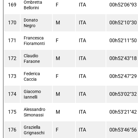
Ombretta
169
F
ITA
00h52'06"93
Bellorini
Donato
170
M
ITA
00h52'10"30
Negro
Francesca
171
F
ITA
00h52'11"50
Fioramonti
Claudio
172
M
ITA
00h52'43"18
Faraone
Federica
173
F
ITA
00h52'47"29
Caccia
Giacomo
174
M
ITA
00h53'02"32
Iannelli
Alessandro
175
M
ITA
00h53'21"42
Simonassi
Graziella
176
F
ITA
00h53'46"56
Grignaschi