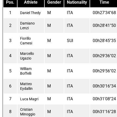
Pos.
Athlete
Gender
Nationality
Time
1
M
ITA
00h27'34"68
Daniel Thedy
Damiano
2
M
ITA
00h28'41"50
Lenzi
Fiorillo
3
M
SUI
00h28'45"35
Camesi
Marcello
4
M
ITA
00h29'36"02
Ugazio
William
5
M
ITA
00h29'56"02
Boffelli
Matteo
6
M
ITA
00h30'16"34
Eydallin
7
M
ITA
00h31'08"24
Luca Magri
Cristian
8
M
ITA
00h31'16"28
Minoggio