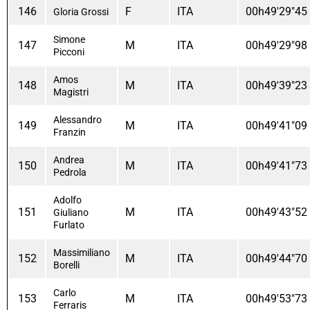
146
F
ITA
00h49'29"45
Gloria Grossi
Simone
147
M
ITA
00h49'29"98
Picconi
Amos
148
M
ITA
00h49'39"23
Magistri
Alessandro
149
M
ITA
00h49'41"09
Franzin
Andrea
150
M
ITA
00h49'41"73
Pedrola
Adolfo
151
M
ITA
00h49'43"52
Giuliano
Furlato
Massimiliano
152
M
ITA
00h49'44"70
Borelli
Carlo
153
M
ITA
00h49'53"73
Ferraris