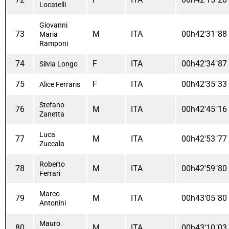
Locatelli
Giovanni
73
M
ITA
00h42'31"88
Maria
Ramponi
74
F
ITA
00h42'34"87
Silvia Longo
75
F
ITA
00h42'35"33
Alice Ferraris
Stefano
76
M
ITA
00h42'45"16
Zanetta
Luca
77
M
ITA
00h42'53"77
Zuccala
Roberto
78
M
ITA
00h42'59"80
Ferrari
Marco
79
M
ITA
00h43'05"80
Antonini
Mauro
80
M
ITA
00h43'10"03