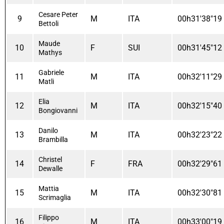
Cesare Peter
9
M
ITA
00h31'38"19
Bettoli
Maude
10
F
SUI
00h31'45"12
Mathys
Gabriele
11
M
ITA
00h32'11"29
Matli
Elia
12
M
ITA
00h32'15"40
Bongiovanni
Danilo
13
M
ITA
00h32'23"22
Brambilla
Christel
14
F
FRA
00h32'29"61
Dewalle
Mattia
15
M
ITA
00h32'30"81
Scrimaglia
Filippo
16
M
ITA
00h33'00"19