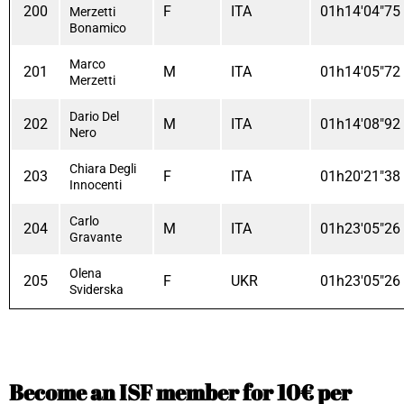
200
F
ITA
01h14'04"75
Merzetti
Bonamico
Marco
201
M
ITA
01h14'05"72
Merzetti
Dario Del
202
M
ITA
01h14'08"92
Nero
Chiara Degli
203
F
ITA
01h20'21"38
Innocenti
Carlo
204
M
ITA
01h23'05"26
Gravante
Olena
205
F
UKR
01h23'05"26
Sviderska
Become an ISF member for 10€ per