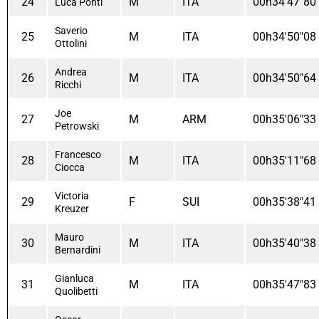
24
M
ITA
00h34'47"80
Luca Ponti
Saverio
25
M
ITA
00h34'50"08
Ottolini
Andrea
26
M
ITA
00h34'50"64
Ricchi
Joe
27
M
ARM
00h35'06"33
Petrowski
Francesco
28
M
ITA
00h35'11"68
Ciocca
Victoria
29
F
SUI
00h35'38"41
Kreuzer
Mauro
30
M
ITA
00h35'40"38
Bernardini
Gianluca
31
M
ITA
00h35'47"83
Quolibetti