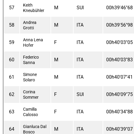
Keith
57
M
SUI
00h39'46"68
Kneubühler
Andrea
58
M
ITA
00h39'56"98
Grotti
Anna Lena
59
F
ITA
00h40'03"05
Hofer
Federico
60
M
ITA
00h40'03"83
Sanna
Simone
61
M
ITA
00h40'07"41
Solaro
Corina
62
F
SUI
00h40'09"75
Sommer
Camilla
63
F
ITA
00h40'34"88
Calosso
Gianluca Dal
64
M
ITA
00h40'39"07
Bosco