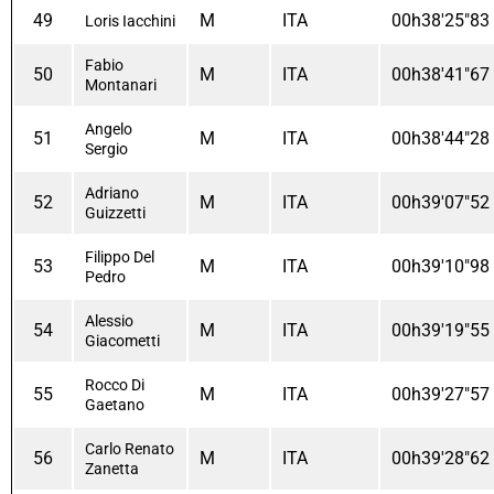
49
M
ITA
00h38'25"83
Loris Iacchini
Fabio
50
M
ITA
00h38'41"67
Montanari
Angelo
51
M
ITA
00h38'44"28
Sergio
Adriano
52
M
ITA
00h39'07"52
Guizzetti
Filippo Del
53
M
ITA
00h39'10"98
Pedro
Alessio
54
M
ITA
00h39'19"55
Giacometti
Rocco Di
55
M
ITA
00h39'27"57
Gaetano
Carlo Renato
56
M
ITA
00h39'28"62
Zanetta