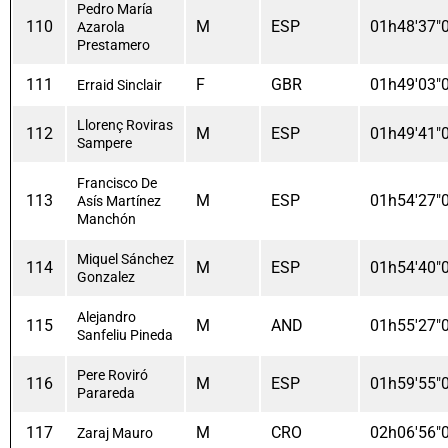
Pedro María
110
M
ESP
01h48'37"
Azarola
Prestamero
111
F
GBR
01h49'03"
Erraid Sinclair
Llorenç Roviras
112
M
ESP
01h49'41"
Sampere
Francisco De
113
M
ESP
01h54'27"
Asís Martínez
Manchón
Miquel Sánchez
114
M
ESP
01h54'40"
Gonzalez
Alejandro
115
M
AND
01h55'27"
Sanfeliu Pineda
Pere Roviró
116
M
ESP
01h59'55"
Parareda
117
M
CRO
02h06'56"
Zaraj Mauro