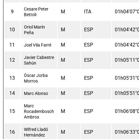
Cesare Peter
9
M
ITA
01h04'07"
Bettoli
Oriol Marín
10
M
ESP
01h04'42"
Peña
11
M
ESP
01h04'42"
Joel Vila Farré
Javier Cabestre
12
M
ESP
01h05'11"
Sahún
Óscar Jorba
13
M
ESP
01h05'31"
Morros
14
M
ESP
01h05'51"
Marc Alonso
Marc
15
M
ESP
01h06'08"
Rocadembosch
Ambros
Wifred Lladó
16
M
ESP
01h06'33"
Hernández