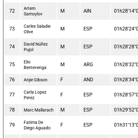
Artem
72
M
AIN
01h28'14"
Samoylov
Carles Saladie
73
M
ESP
01h28'24"
Olive
David Núñez
74
M
ESP
01h28'28"
Pujol
Elio
75
M
ARG
01h28'32"
Bentevenga
76
F
AND
01h28'34"
Anjie Gibson
Carla Lopez
77
F
ESP
01h28'57"
Perez
78
M
ESP
01h29'52"
Marc Mallarach
Fatima De
79
F
ESP
01h31'13"
Diego Aguado