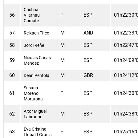
Cristina
56
F
ESP
01h22'30"
Vilarnau
Compte
57
M
AND
01h22'33"
Reixach Theo
58
M
ESP
01h22'47"
Jordi Reñe
Nicolas Casas
59
M
ESP
01h24'09"
Mendez
60
M
GBR
01h24'12"
Dean Penfold
Susana
61
F
ESP
01h24'30"
Moreno
Moratona
Aitor Miguel
62
M
ESP
01h24'38"
Labrador
Eva Cristina
63
F
ESP
01h25'16"
Llobat I Gracia