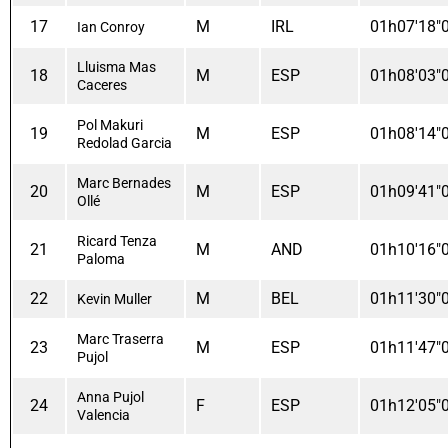
17
M
IRL
01h07'18"
Ian Conroy
Lluisma Mas
18
M
ESP
01h08'03"
Caceres
Pol Makuri
19
M
ESP
01h08'14"
Redolad Garcia
Marc Bernades
20
M
ESP
01h09'41"
Ollé
Ricard Tenza
21
M
AND
01h10'16"
Paloma
22
M
BEL
01h11'30"
Kevin Muller
Marc Traserra
23
M
ESP
01h11'47"
Pujol
Anna Pujol
24
F
ESP
01h12'05"
Valencia