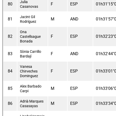
Julia
80
F
ESP
01h31'15"
Casanovas
Jacint Gil
81
M
AND
01h31'57"
Rodríguez
Ona
82
F
ESP
01h32'23"
Castellsague
Bonada
Sònia Carrillo
83
F
AND
01h32'44"
Bardají
Vanesa
84
F
ESP
01h33'01"
Chirveches
Dominguez
Alex Barbado
85
M
ESP
01h33'06"
Carpi
Adrià Marques
86
M
ESP
01h33'34"
Casasayas