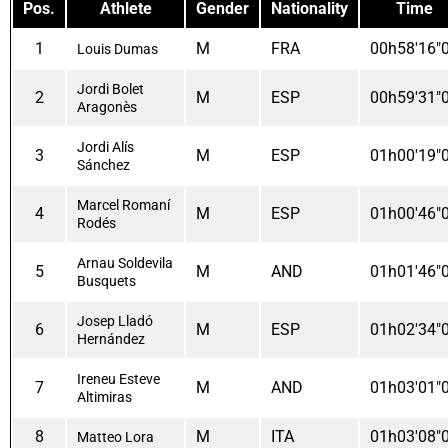
Pos.
Athlete
Gender
Nationality
Time
1
M
FRA
00h58'16"
Louis Dumas
Jordi Bolet
2
M
ESP
00h59'31"
Aragonès
Jordi Alís
3
M
ESP
01h00'19"
Sánchez
Marcel Romaní
4
M
ESP
01h00'46"
Rodés
Arnau Soldevila
5
M
AND
01h01'46"
Busquets
Josep Lladó
6
M
ESP
01h02'34"
Hernández
Ireneu Esteve
7
M
AND
01h03'01"
Altimiras
8
M
ITA
01h03'08"
Matteo Lora