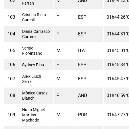
102
M
AND
01h44'23"
Ferran
Cristina Riera
103
F
ESP
01h44'26"
Curcoll
Diana Carrasco
104
F
ESP
01h44'31"
Carrero
Sergio
105
M
ITA
01h45'01"
Fiorenzano
106
F
ESP
01h45'34"
Sydney Plou
Aleix Lluch
107
M
ESP
01h45'47"
Serra
Mònica Casas
108
F
AND
01h46'59"
Blanch
Nuno Miguel
109
M
POR
01h47'27"
Martins
Machado