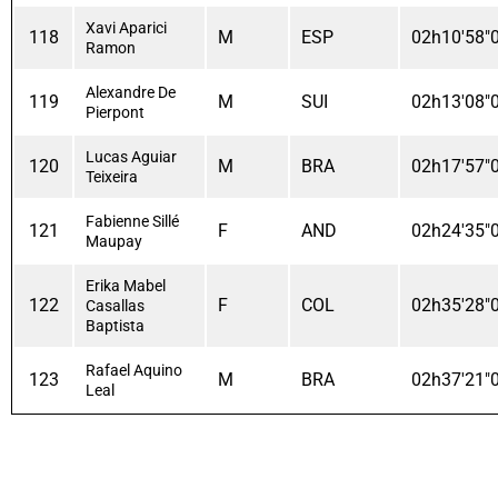
Xavi Aparici
118
M
ESP
02h10'58"
Ramon
Alexandre De
119
M
SUI
02h13'08"
Pierpont
Lucas Aguiar
120
M
BRA
02h17'57"
Teixeira
Fabienne Sillé
121
F
AND
02h24'35"
Maupay
Erika Mabel
122
F
COL
02h35'28"
Casallas
Baptista
Rafael Aquino
123
M
BRA
02h37'21"
Leal