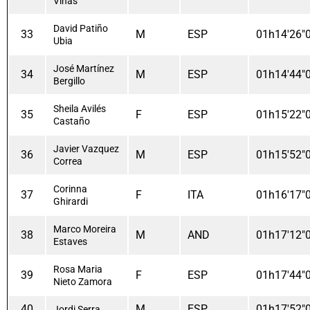
Viñas
David Patiño
33
M
ESP
01h14'26"
Ubia
José Martínez
34
M
ESP
01h14'44"
Bergillo
Sheila Avilés
35
F
ESP
01h15'22"
Castaño
Javier Vazquez
36
M
ESP
01h15'52"
Correa
Corinna
37
F
ITA
01h16'17"
Ghirardi
Marco Moreira
38
M
AND
01h17'12"
Estaves
Rosa Maria
39
F
ESP
01h17'44"
Nieto Zamora
40
M
ESP
01h17'52"
Jordi Serra