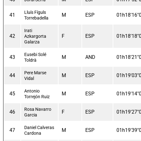
Lluís Fíguls
41
M
ESP
01h18'16"
Torrebadella
Irati
42
F
ESP
01h18'18"
Azkargorta
Galarza
Eusebi Solé
43
M
AND
01h18'21"
Toldrà
Pere Marse
44
M
ESP
01h19'03"
Vidal
Antonio
45
M
ESP
01h19'14"
Torrejón Ruiz
Rosa Navarro
46
F
ESP
01h19'27"
Garcia
Daniel Calveras
47
M
ESP
01h19'39"
Cardona