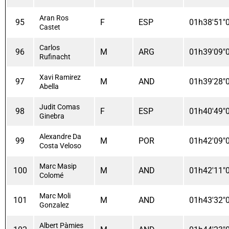
Aran Ros
95
F
ESP
01h38'51"
Castet
Carlos
96
M
ARG
01h39'09"
Rufinacht
Xavi Ramirez
97
M
AND
01h39'28"
Abella
Judit Comas
98
F
ESP
01h40'49"
Ginebra
Alexandre Da
99
M
POR
01h42'09"
Costa Veloso
Marc Masip
100
M
AND
01h42'11"
Colomé
Marc Moli
101
M
AND
01h43'32"
Gonzalez
Albert Pàmies