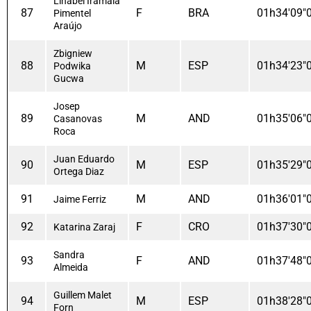
Linabel Iramaia
87
F
BRA
01h34'09"
Pimentel
Araújo
Zbigniew
88
M
ESP
01h34'23"
Podwika
Gucwa
Josep
89
M
AND
01h35'06"
Casanovas
Roca
Juan Eduardo
90
M
ESP
01h35'29"
Ortega Diaz
91
M
AND
01h36'01"
Jaime Ferriz
92
F
CRO
01h37'30"
Katarina Zaraj
Sandra
93
F
AND
01h37'48"
Almeida
Guillem Malet
94
M
ESP
01h38'28"
Forn