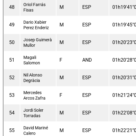
Oriol Farrás
48
M
ESP
01h19'41"
Fisas
Dario Xabier
49
M
ESP
01h19'45"
Perez Enderiz
Josep Guimerà
50
M
ESP
01h20'23"
Mullor
Magali
51
F
AND
01h20'28"
Salomon
Nil Alonso
52
M
ESP
01h20'31"
Degràcia
Mercedes
53
F
ESP
01h21'24"
Arcos Zafra
Jordi Soler
54
M
ESP
01h22'08"
Torradas
David Mariné
55
M
ESP
01h22'21"
Calero