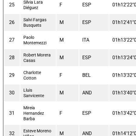
Silvia Lara
25
F
ESP
01h12'22"
Diéguez
Salvi Fargas
26
M
ESP
01h12'41"
Busquets
Paolo
27
M
ITA
01h13'22"
Montemezzi
Robert Morera
28
M
ESP
01h13'24"
Casas
Charlotte
29
F
BEL
01h13'32"
Cotton
Lluis
30
M
AND
01h13'40"
Sanvicente
Mireia
31
F
ESP
01h13'42"
Hernandez
Barba
Esteve Moreno
32
M
AND
01h14'12"