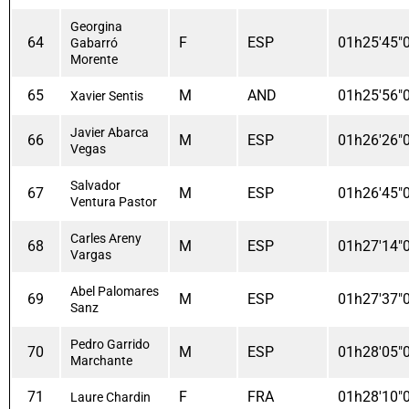
Georgina
64
F
ESP
01h25'45"
Gabarró
Morente
65
M
AND
01h25'56"
Xavier Sentis
Javier Abarca
66
M
ESP
01h26'26"
Vegas
Salvador
67
M
ESP
01h26'45"
Ventura Pastor
Carles Areny
68
M
ESP
01h27'14"
Vargas
Abel Palomares
69
M
ESP
01h27'37"
Sanz
Pedro Garrido
70
M
ESP
01h28'05"
Marchante
71
F
FRA
01h28'10"
Laure Chardin