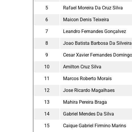
5
Rafael Moreira Da Cruz Silva
6
Maicon Denis Teixeira
7
Leandro Fernandes Gonçalvez
8
Joao Batista Barbosa Da Silveira
9
Cesar Xavier Fernandes Doming
10
Amilton Cruz Silva
11
Marcos Roberto Morais
12
Jose Ricardo Magalhaes
13
Mahira Pereira Braga
14
Gabriel Mendes Da Silva
15
Caique Gabriel Firmino Marins