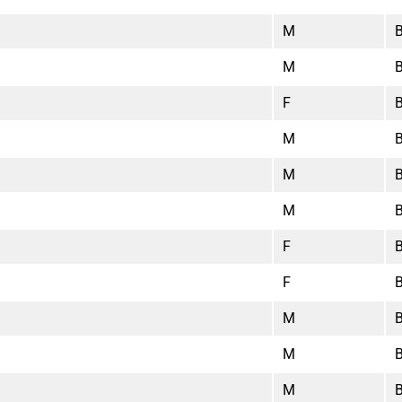
M
M
F
M
M
M
F
F
M
M
M