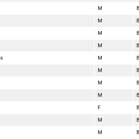
M
M
M
M
os
M
M
M
M
F
M
M