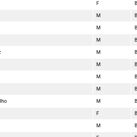
F
M
M
M
z
M
M
M
M
alho
M
F
M