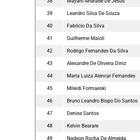
38
Mayani Andrade De Jesus
39
Leandro Silva De Souza
40
Fabrício Da Silva
41
Guilherme Maioli
42
Rodrigo Fernandes Da Silva
43
Alexandre De Oliveira Diniz
44
Maria Luiza Alencar Fernandes
45
Mileidi Formaeski
46
Bruno Leandro Bispo Do Santos
47
Denise Santos
48
Kelvin Bearare
49
Nadson Rocha De Almeida