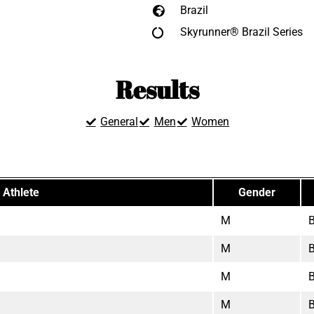
Brazil
Skyrunner® Brazil Series
Results
General
Men
Women
Athlete
Gender
M
M
M
M