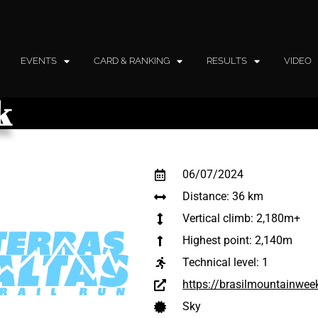
EVENTS
CARD & RANKING
RESULTS
VIDEO
k
06/07/2024
Distance: 36 km
Vertical climb: 2,180m+
Highest point: 2,140m
Technical level:
1
https://brasilmountainweek
Sky