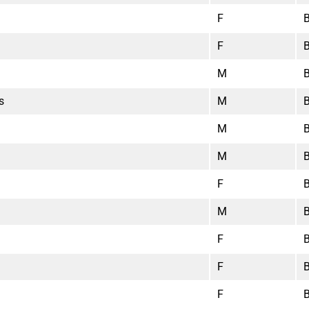
F
F
M
s
M
M
M
F
M
F
F
F