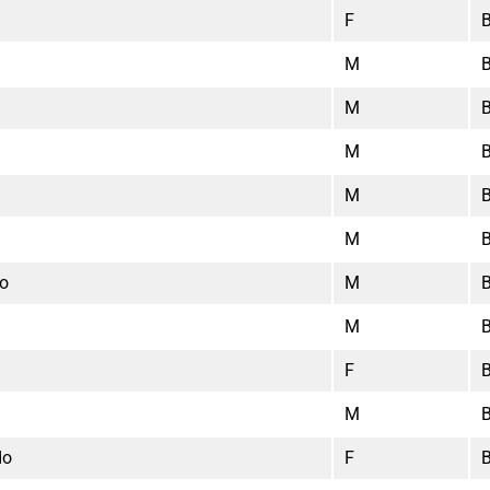
F
M
M
M
M
M
ho
M
M
F
M
do
F