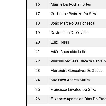
16
Marnie Da Rocha Fortes
17
Guilherme Pedrozo Da Silva
18
João Marcelo Da Fonseca
19
David Lima De Oliveira
20
Luiz Torres
21
Adão Aparecido Leite
22
Vinicius Siqueira Oliveira Carval
23
Alexandre Gonçalves De Souza
24
Sue Ellen Andrea Mafra
25
Francisco Erivaldo Da Silva
26
Elizabete Aparecida Dias Do Pra