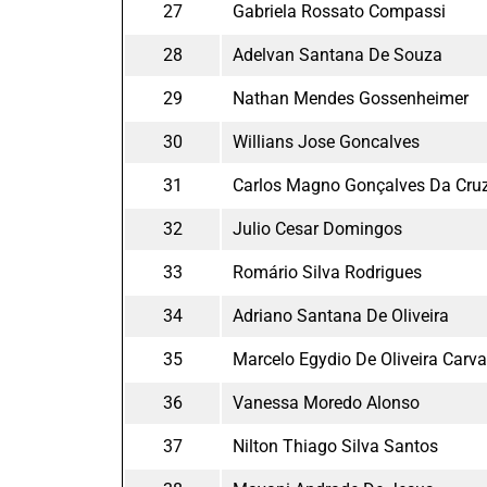
27
Gabriela Rossato Compassi
28
Adelvan Santana De Souza
29
Nathan Mendes Gossenheimer
30
Willians Jose Goncalves
31
Carlos Magno Gonçalves Da Cru
32
Julio Cesar Domingos
33
Romário Silva Rodrigues
34
Adriano Santana De Oliveira
35
Marcelo Egydio De Oliveira Carv
36
Vanessa Moredo Alonso
37
Nilton Thiago Silva Santos