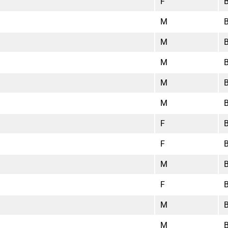
F
M
M
M
M
M
F
F
M
F
M
M